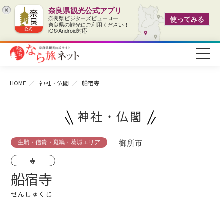
奈良県観光公式アプリ
×
奈良県ビジターズビューロー
使ってみる
奈良県の観光にご利用ください！ -
iOS/Android対応
HOME
神社・仏閣
船宿寺
神社・仏閣
生駒・信貴・斑鳩・葛城エリア
御所市
寺
船宿寺
せんしゅくじ