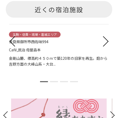
近くの宿泊施設
生駒・信貴・斑鳩・葛城エリア
奈良県御所市西佐味994
Café,民泊 母屋森本
金剛山麓、標高約４５０ｍで築120年の旧家を再生。庭から
吉野方面の大峰山系・大台...