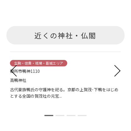
近くの神社・仏閣
生駒・信貴・斑鳩・葛城エリア
御所市鴨神1110
高鴨神社
と
古代豪族鴨氏の守護神を祀る。京都の上賀茂･下鴨をはじめ
とする全国の賀茂社の元宮...