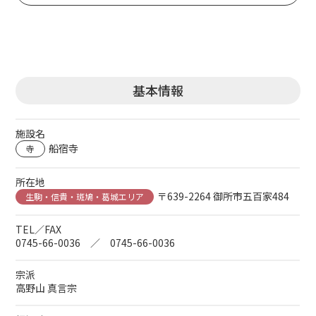
基本情報
施設名
船宿寺
寺
所在地
〒639-2264 御所市五百家484
生駒・信貴・斑鳩・葛城エリア
TEL／FAX
0745-66-0036 ／ 0745-66-0036
宗派
高野山 真言宗