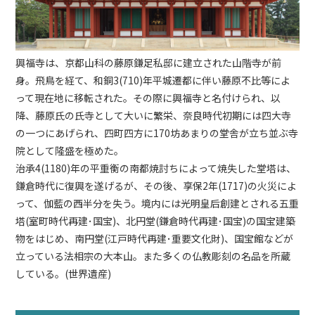
興福寺は、京都山科の藤原鎌足私邸に建立された山階寺が前
身。飛鳥を経て、和銅3(710)年平城遷都に伴い藤原不比等によ
って現在地に移転された。その際に興福寺と名付けられ、以
降、藤原氏の氏寺として大いに繁栄、奈良時代初期には四大寺
の一つにあげられ、四町四方に170坊あまりの堂舎が立ち並ぶ寺
院として隆盛を極めた。
治承4(1180)年の平重衡の南都焼討ちによって焼失した堂塔は、
鎌倉時代に復興を遂げるが、その後、享保2年(1717)の火災によ
って、伽藍の西半分を失う。境内には光明皇后創建とされる五重
塔(室町時代再建･国宝)、北円堂(鎌倉時代再建･国宝)の国宝建築
物をはじめ、南円堂(江戸時代再建･重要文化財)、国宝館などが
立っている法相宗の大本山。また多くの仏教彫刻の名品を所蔵
している。(世界遺産)