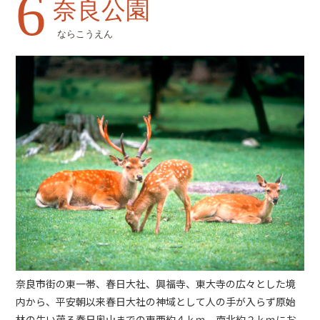
6
奈良公園
ならこうえん
奈良市街の東一帯、春日大社、興福寺、東大寺の広々とした境
内から、平安朝以来春日大社の神域として人の手が入らず原始
林の生い茂る春日奥山までの東西約４ｋｍ、南北約２ｋｍにお