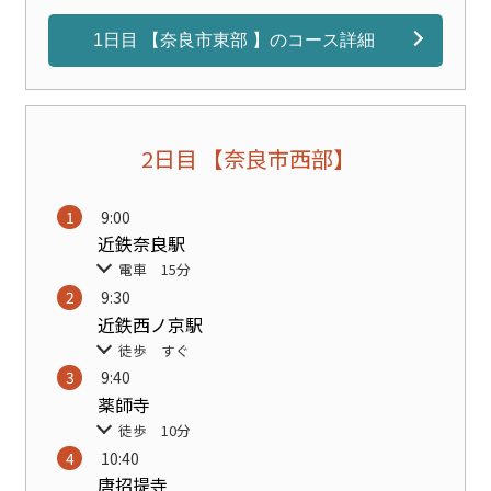
1日目 【奈良市東部 】のコース詳細
2日目 【奈良市西部】
9:00
近鉄奈良駅
電車 15分
9:30
近鉄西ノ京駅
徒歩 すぐ
9:40
薬師寺
徒歩 10分
10:40
唐招提寺