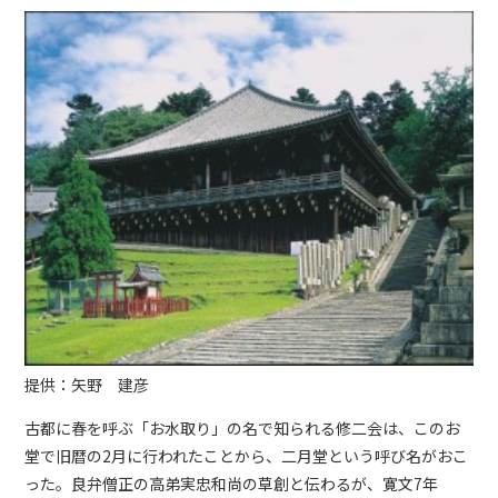
提供：矢野 建彦
古都に春を呼ぶ「お水取り」の名で知られる修二会は、このお
堂で旧暦の2月に行われたことから、二月堂という呼び名がおこ
った。良弁僧正の高弟実忠和尚の草創と伝わるが、寛文7年