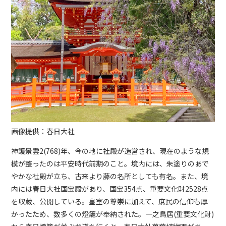
画像提供：春日大社
神護景雲2(768)年、今の地に社殿が造営され、現在のような規
模が整ったのは平安時代前期のこと。境内には、朱塗りのあで
やかな社殿が立ち、古来より藤の名所としても有名。また、境
内には春日大社国宝殿があり、国宝354点、重要文化財2528点
を収蔵、公開している。皇室の尊崇に加えて、庶民の信仰も厚
かったため、数多くの燈籠が奉納された。一之鳥居(重要文化財)