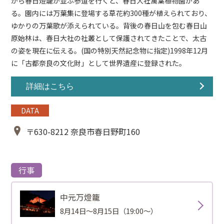
から春日燈籠が並ぶ参道を行くと、春日大社萬葉植物園があ
る。園内には万葉集に登場する草花約300種が植えられており、
ゆかりの万葉歌が添えられている。背後の春日山を包む春日山
原始林は、春日大社の社叢として保護されてきたことで、太古
の姿を現在に伝える。(国の特別天然記念物に指定)1998年12月
に「古都奈良の文化財」として世界遺産に登録された。
詳細はこちら
DATA
〒630-8212 奈良市春日野町160
行事
中元万燈籠
8月14日～8月15日（19:00～）