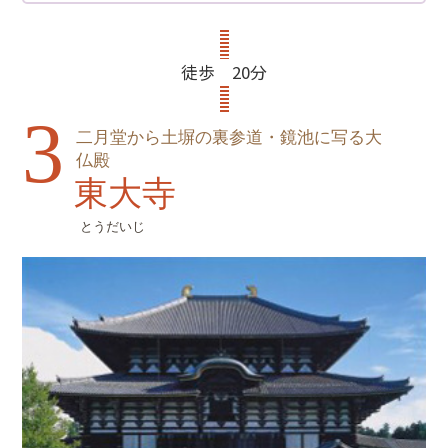
徒歩 20分
3
二月堂から土塀の裏参道・鏡池に写る大
仏殿
東大寺
とうだいじ