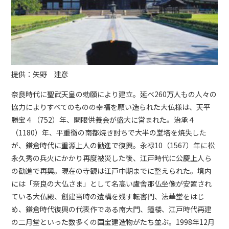
提供：矢野 建彦
奈良時代に聖武天皇の勅願により建立。延べ260万人もの人々の
協力によりすべてのものの幸福を願い造られた大仏様は、天平
勝宝４（752）年、開眼供養会が盛大に営まれた。治承４
（1180）年、平重衡の南都焼き討ちで大半の堂塔を焼失した
が、鎌倉時代に重源上人の勧進で復興。永禄10（1567）年に松
永久秀の兵火にかかり再度被災した後、江戸時代に公慶上人ら
の勧進で再興。現在の寺観は江戸中期までに整えられた。境内
には「奈良の大仏さま」として名高い盧舎那仏坐像が安置され
ている大仏殿、創建当時の遺構を残す転害門、法華堂をはじ
め、鎌倉時代復興の代表作である南大門、鐘楼、江戸時代再建
の二月堂といった数多くの国宝建造物がたち並ぶ。1998年12月