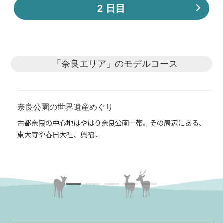
2 日目
「奈良エリア」のモデルコース
奈良公園の世界遺産めぐり
レトロなきたまちと今井町・タイムスリップの町
神秘の力が宿るエネルギースポットへ
西ノ京に抜苦与楽の仏様を訪ねる旅
空海を育んだ奈良の旅
古都奈良の中心地はやはり奈良公園一帯。その周辺にある、
レトロな洋風建築が建つきたまちと、江戸時代の民家が残る
神話の主な舞台でもある奈良は、まさに神秘の力が宿る地で
奈良時代の首都・平城京。1300年前の歴史が眠る広大な歴史
官僚を目指し学問の道を歩んだ空海ですが、一人の沙門（し
東大寺や春日大社、興福...
むかし町・今井町。懐か...
す。神々による広大無辺...
公園の中央を近鉄電車が...
ゃもん）との出会いによ...