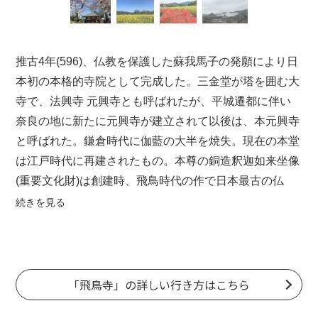
推古4年(596)、仏教を保護した
蘇我馬子
の発願により日
本初の本格的寺院として完成した。三金堂が塔を囲む大
寺で、法興寺
元興寺
とも呼ばれたが、平城遷都に伴い
奈良の地に新たに
元興寺
が建立されて以後は、本
元興寺
と呼ばれた。鎌倉時代に伽藍の大半を焼失。現在の本堂
は江戸時代に再建されたもの。本尊の銅造釈迦如来坐像
(重要文化財)は創建時、飛鳥時代の作で日本最古の仏
像。飛鳥大仏の名で親しまれる。寺の西側には
蘇我入鹿
続きを見る
の首塚と呼ばれる五輪塔が残っている。境内に
山部赤人
の歌碑がある。
「飛鳥寺」の詳しい行き方はこちら