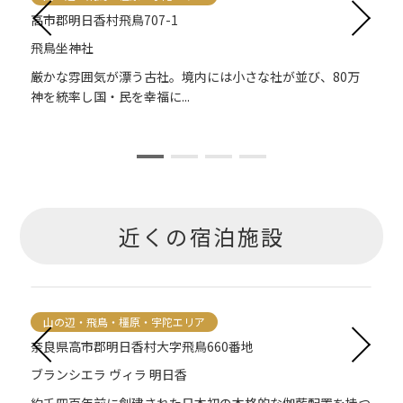
高市郡明日香村飛鳥707-1
飛鳥坐神社
け
厳かな雰囲気が漂う古社。境内には小さな社が並び、80万
神を統率し国・民を幸福に...
近くの宿泊施設
山の辺・飛鳥・橿原・宇陀エリア
奈良県高市郡明日香村大字飛鳥660番地
ブランシエラ ヴィラ 明日香
約千四百年前に創建された日本初の本格的な伽藍配置を持つ