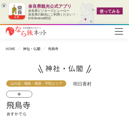
奈良県観光公式アプリ
×
奈良県ビジターズビューロー
使ってみる
奈良県の観光にご利用ください！ -
iOS/Android対応
HOME
神社・仏閣
飛鳥寺
神社・仏閣
山の辺・飛鳥・橿原・宇陀エリア
明日香村
寺
飛鳥寺
あすかでら