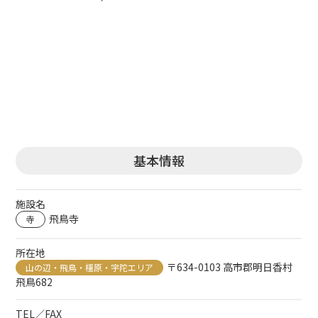
基本情報
施設名
飛鳥寺
寺
所在地
〒634-0103 高市郡明日香村
山の辺・飛鳥・橿原・宇陀エリア
飛鳥682
TEL／FAX