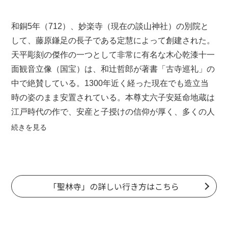
和銅5年（712）、妙楽寺（現在の
談山神社
）の別院と
して、
藤原鎌足
の長子である
定慧
によって創建された。
天平彫刻の傑作の一つとして非常に有名な木心乾漆十一
面観音立像（国宝）は、
和辻哲郎
が著書「古寺巡礼」の
中で絶賛している。1300年近く経った現在でも造立当
時の姿のまま安置されている。本尊丈六子安延命地蔵は
江戸時代の作で、安産と子授けの信仰が厚く、多くの人
が祈願に訪れている。多武峰山麓の中腹に位置してお
続きを見る
り、境内からは
三輪山
や
箸墓古墳
をはじめとする大和盆
地を一望のもとに見渡すことができる。
「聖林寺」の詳しい行き方はこちら