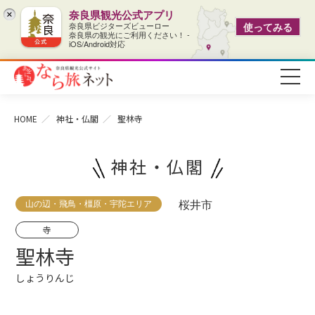
奈良県観光公式アプリ
×
奈良県ビジターズビューロー
使ってみる
奈良県の観光にご利用ください！ -
iOS/Android対応
HOME
神社・仏閣
聖林寺
神社・仏閣
山の辺・飛鳥・橿原・宇陀エリア
桜井市
寺
聖林寺
しょうりんじ