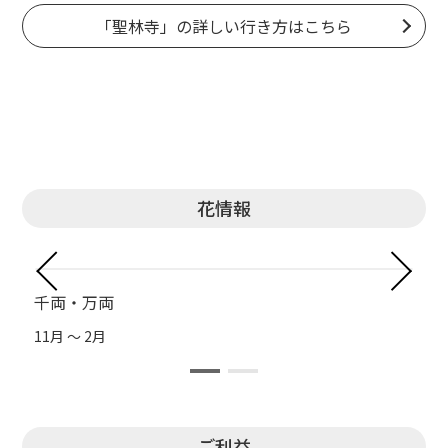
「聖林寺」の詳しい行き方はこちら
花情報
千両・万両
11月 ～ 2月
1
ご利益