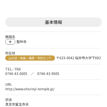
基本情報
施設名
聖林寺
寺
所在地
〒633-0042 桜井市大字下692
山の辺・飛鳥・橿原・宇陀エリア
TEL／FAX
0744-43-0005 ／ 0744-43-9505
URL
http://www.shorinji-temple.jp/
宗派
真言宗室生寺派