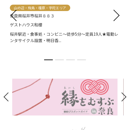
山の辺・飛鳥・橿原・宇陀エリア
奈良県桜井市桜井８８３
ゲストハウス和櫻
つ
桜井駅近・食事処・コンビニ～徒歩5分～定員19人★電動レ
ンタサイクル設置・明日香...